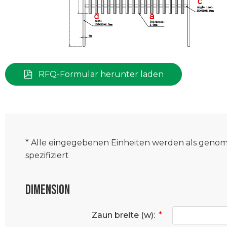
RFQ-Formular herunter laden
* Alle eingegebenen Einheiten werden als gen
spezifiziert
Dimension
Zaun breite (w):
*