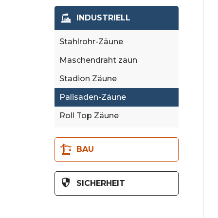
3D Zaun
INDUSTRIELL
2D-Zaun
Stahlrohr-Zäune
Zaun Tore
Maschendraht zaun
Gabionen wände
Stadion Zäune
Palisaden-Zäune
Roll Top Zäune
BAU
Australien Temporärer Zaun
SICHERHEIT
Kanada temporärer Zaun
358 Sicherheits zaun
Amerika temporärer Zaun