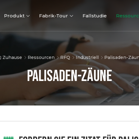
Produkt
Fabrik-Tour
Fallstudie
Ressour
Zuhause
Ressourcen
RFQ
Industriell
Palisaden-Zäu
Palisaden-Zäune
3D Zaun
2D-Zäune
Zaun To