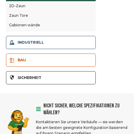
2D-Zaun
Zaun Tore
Gabionen wände
INDUSTRIELL
Stahlrohr-Zäune
BAU
Maschendraht zaun
Australien Temporärer Zaun
Stadion Zäune
SICHERHEIT
Kanada temporärer Zaun
Palisaden-Zäune
358 Sicherheits zaun
Amerika temporärer Zaun
Roll Top Zäune
Flughafen zaun
Neuseeland Temporärer Zaun
NICHT SICHER, WELCHE SPEZIFIKATIONEN ZU
Defensive Barrieren
Kantens chutz Zäune
WÄHLEN?
Werkstatt-Sicherheits zaun
Crowd Control Barrieren
Kontaktieren Sie unsere Verkäufe — sie werden
Maschine, die Zäune schützt
die am besten geeignete Konfiguration basierend
Gabion Stützmauern
auf Ihrem Szenario empfehlen.