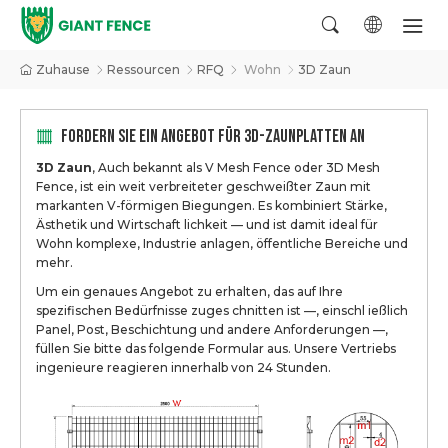
Zuhause
Ressourcen
RFQ
Wohn
3D Zaun
FORDERN SIE EIN ANGEBOT FÜR 3D-ZAUNPLATTEN AN
3D Zaun
, Auch bekannt als V Mesh Fence oder 3D Mesh
Fence, ist ein weit verbreiteter geschweißter Zaun mit
markanten V-förmigen Biegungen. Es kombiniert Stärke,
Ästhetik und Wirtschaft lichkeit — und ist damit ideal für
Wohn komplexe, Industrie anlagen, öffentliche Bereiche und
mehr.
Um ein genaues Angebot zu erhalten, das auf Ihre
spezifischen Bedürfnisse zuges chnitten ist —, einschl ießlich
Panel, Post, Beschichtung und andere Anforderungen —,
füllen Sie bitte das folgende Formular aus. Unsere Vertriebs
ingenieure reagieren innerhalb von 24 Stunden.