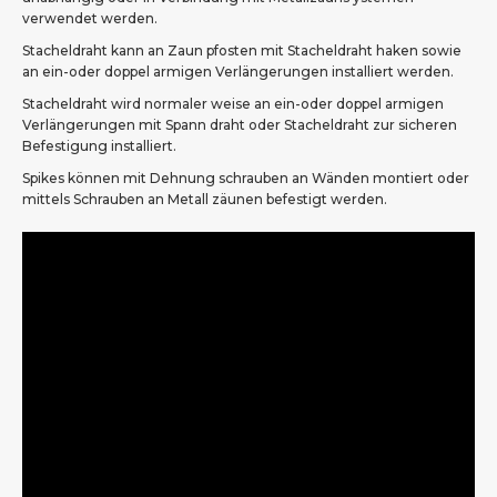
verwendet werden.
Stacheldraht kann an Zaun pfosten mit Stacheldraht haken sowie
an ein-oder doppel armigen Verlängerungen installiert werden.
Stacheldraht wird normaler weise an ein-oder doppel armigen
Verlängerungen mit Spann draht oder Stacheldraht zur sicheren
Befestigung installiert.
Spikes können mit Dehnung schrauben an Wänden montiert oder
mittels Schrauben an Metall zäunen befestigt werden.