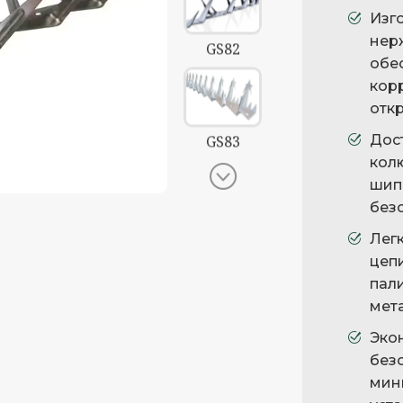
Изг
нер
GS82
обе
кор
отк
Дос
GS83
кол
GS82 – Спайк среднего типа
шип
без
GS84
Легк
цеп
пал
мет
GS91
Эко
без
мин