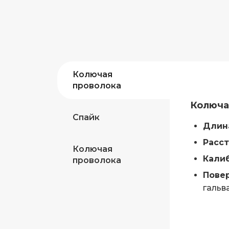
Колючая
проволока
Колюча
Спайк
Длина
Расст
Колючая
Калиб
проволока
Повер
гальв