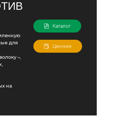
ОТИВ
Каталог
иленную
ные для
Ценник
олоку –,
,
ых на