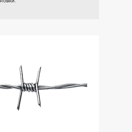
новки.