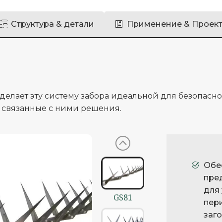
Структура & детали
Применение & Проек
GS93
GS71
 делает эту систему забора идеальной для безопасн
связанные с ними решения.
GS72
Обе
пре
для
GS81
пер
заг