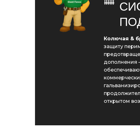
СИ
ПО
Колючая & б
защиту перим
предотвращен
дополнения –
обеспечиваю
коммерчески
гальванизир
продолжитель
открытом воз