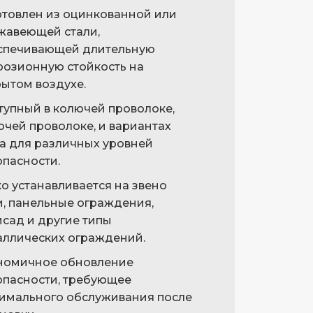
отовлен из оцинкованной или
жавеющей стали,
спечивающей длительную
розионную стойкость на
рытом воздухе.
тупный в колючей проволоке,
ючей проволоке, и вариантах
Большой шип типа G
а для различных уровней
опасности.
о устанавливается на звено
и, панельные ограждения,
исад и другие типы
аллических ограждений.
номичное обновление
опасности, требующее
имального обслуживания после