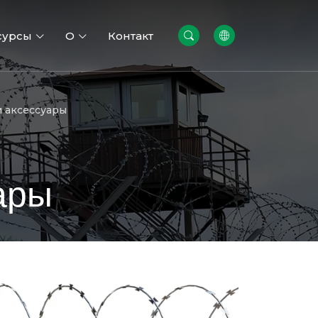
сурсы
О
Контакт
и аксессуары
ары
льные
Заборы
ы
безопасности
мастерской