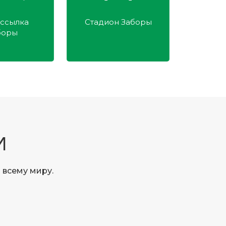
дион Заборы
Заборы палисада
И
 всему миру.