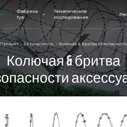
Фабрика
Тематическое
кт
Ре
тур
исследование
Продукт
Безопасность
Колючая & бритва безопасност
Колючая & бритва
зопасности аксессу
358 Ограждения
Аэропорт Заборы
Обороните
безопасности
барьер