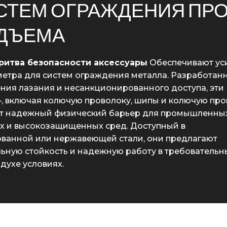
СТЕМ ОГРАЖДЕНИЯ ПР
ДЪЕМА
ритва безопасности аксессуары
Обеспечивают ус
етра для систем ограждения металла. Разработан
ия лазания и несанкционированного доступа, эти
, включая колючую проволоку, шипы и колючую пров
т надежный физический барьер для промышленных
х и высокозащищенных сред. Доступный в
ованной или нержавеющей стали, они предлагают
ную стойкость и надежную работу в требовательн
духе условиях.
GS91
GS92