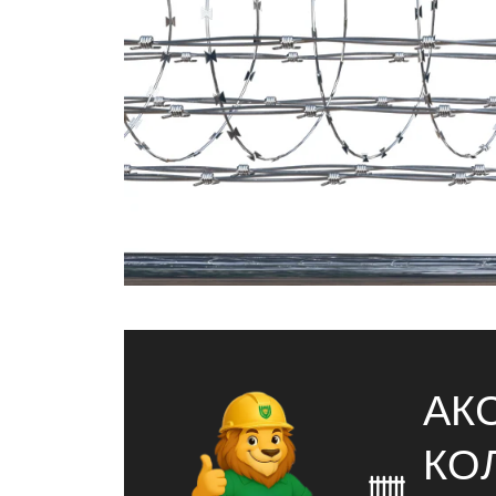
АК
КО