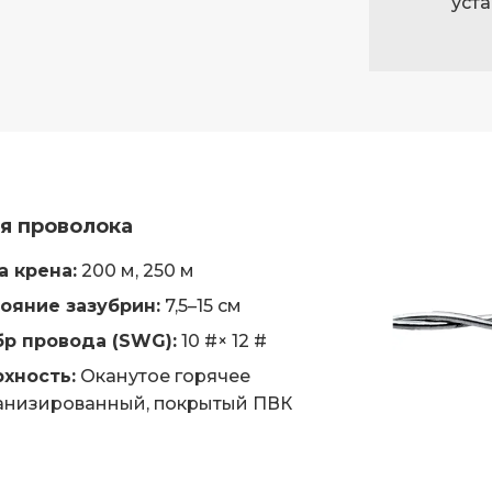
уста
GS92
GS93
я проволока
GS71
 крена:
200 м, 250 м
ояние зазубрин:
7,5–15 см
р провода (SWG):
10 #× 12 #
GS72
хность:
Оканутое горячее
анизированный, покрытый ПВК
GS81