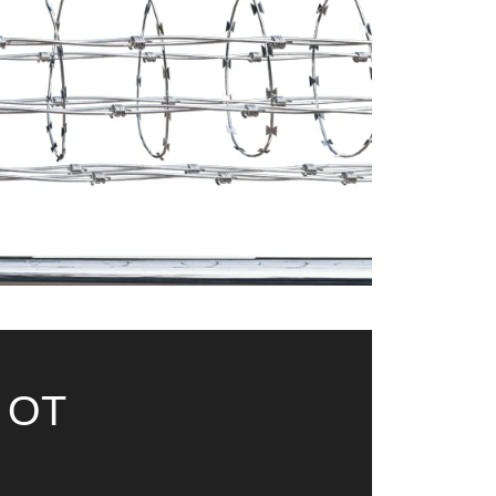
 &
а
сти
ары
 ОТ