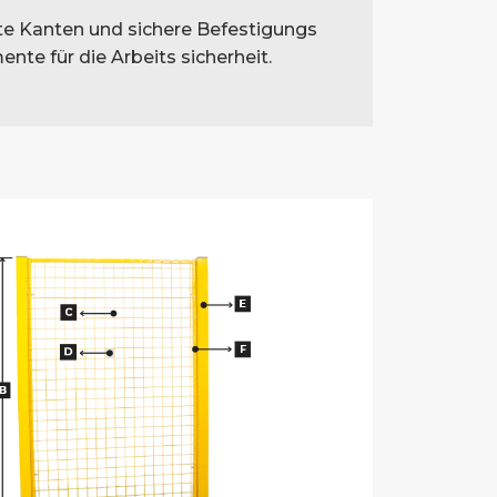
te Kanten und sichere Befestigungs
ente für die Arbeits sicherheit.
erter Typ
GS43 – Vollperforiert