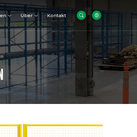
cen
Über
Kontakt
un
n
ve
Werkstatt-
n
Sicherheits zaun