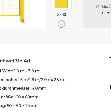
Glat
elem
GS43
GS42 – Geschweißter & perfori
GS46
schweißte Art
GS41
l Widt:
1.0 m – 3.0 m
ten höhe:
1,5 m/1,8 m/2,0 m/2,5 m
t durchmesser:
4,0mm
GS42
 größe:
60 × 60mm
ag:
50 × 50 × 2mm