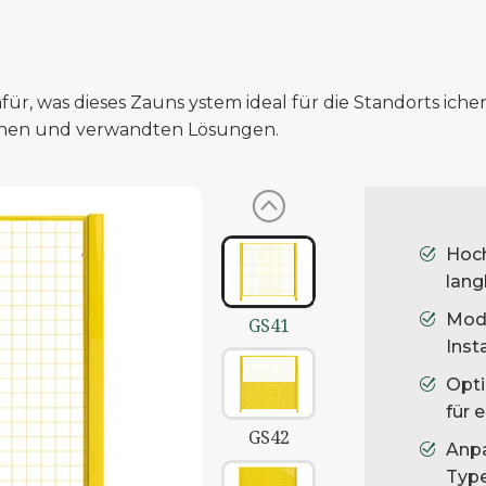
GS43
für, was dieses Zauns ystem ideal für die Standorts icher
ionen und verwandten Lösungen.
GS46
Hoch
lang
Modu
GS41
Inst
Opti
für 
GS42
Anpa
Typ