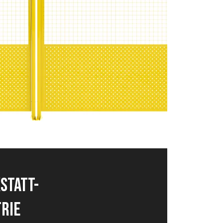
t-und
ser-
ts
r
STATT-
RIE