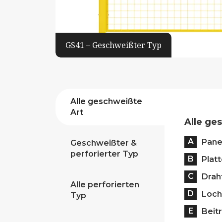
GS41 – Geschweißter Typ
Alle geschweißte
Art
Alle ge
A
Pane
Geschweißter &
perforierter Typ
B
Plat
C
Drah
Alle perforierten
D
Loch
Typ
E
Beitr