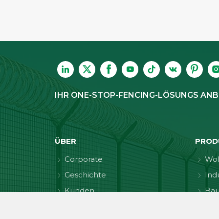
IHR ONE-STOP-FENCING-LÖSUNGS ANB
ÜBER
PROD
Corporate
Wo
Geschichte
Indu
Kunden
Ba
Qualitäts kontrolle
Sic