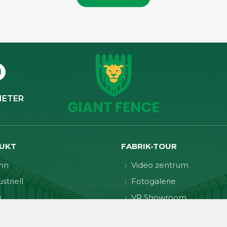
IETER
UKT
FABRIK-TOUR
hn
Video zentrum
striell
Fotogalerie
u
VR Showroom
herheit
FALLSTUDIE