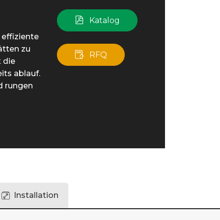
Katalog
effiziente
ätten zu
RFQ
 die
its ablauf.
d rungen
Installation