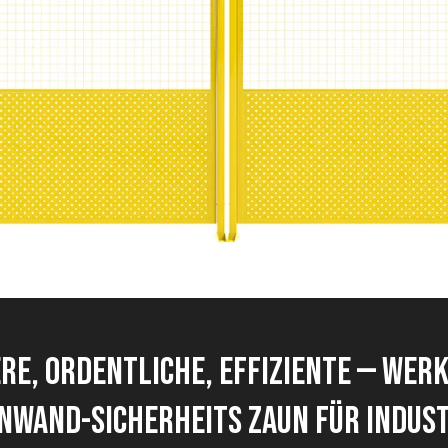
Maschine, die
Elektrischer Zaun
Stacheldrah
Zäune schützt
Rasiermes
Sicherhei
zubehö
RE, ORDENTLICHE, EFFIZIENTE — WERK
NWAND-SICHERHEITS ZAUN FÜR INDUST