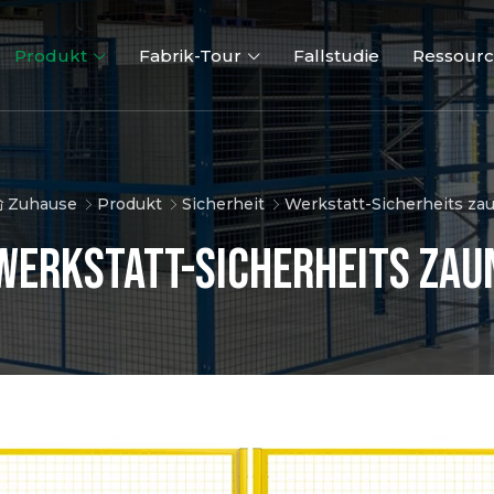
Produkt
Fabrik-Tour
Fallstudie
Ressour
Zuhause
Produkt
Sicherheit
Werkstatt-Sicherheits za
Werkstatt-Sicherheits zau
358 Sicherheits
Flughafen Zäune
Defensi
zaun
Barriere