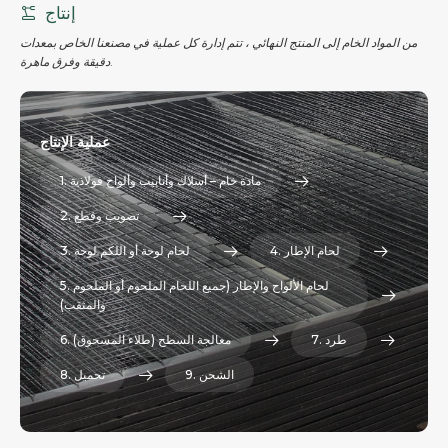
إنتاج
من المواد الخام إلى المنتج النهائي ، تتم إدارة كل عملية في مصنعنا الخاص بمعدات
دقيقة وفرق ماهرة.
عملية الإنتاج
1. مادة خام – أسلاك وأنابيب وألواح فولاذية
2. تصويب وقطع
4. لحام الإطار
3. لحام لوحة أو اللكم لوحة
5. لحام الألواح والإطار (جميع اللحام الملحوم أو الملحوم
والمثقب)
7. طرد
6. معالجة السطح (طلاء المسحوق)
9. الشحن
8. تحميل