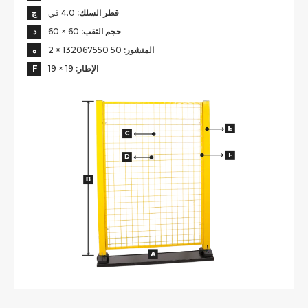
قطر السلك:
4.0 في
ج
حجم الثقب:
60 × 60
د
المنشور:
50 132067550 × 2
ه
الإطار:
19 × 19
F