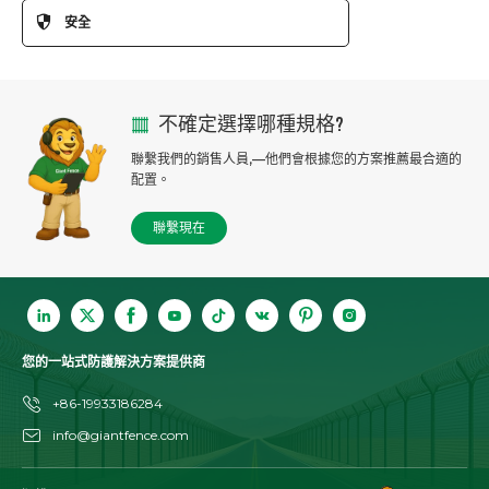
安全
加拿大臨時圍欄
358 安全圍欄
美國臨時圍欄
機場圍欄
新西蘭臨時圍欄
不確定選擇哪種規格?
防禦性壁壘
邊緣保護圍欄
聯繫我們的銷售人員,—他們會根據您的方案推薦最合適的
車間安全圍欄
人群控制障礙
配置。
機器防護圍欄
格賓擋土牆
聯繫現在
電氣圍欄
焊接網板
倒鉤和剃刀安全配件
您的一站式防護解決方案提供商
+86-19933186284
info@giantfence.com