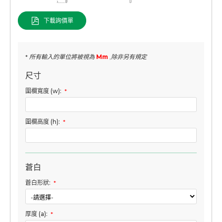
下載詢價單
* 所有輸入的單位將被視為
Mm
,除非另有規定
尺寸
圍欄寬度 (w):
*
圍欄高度 (h):
*
蒼白
蒼白形狀:
*
厚度 (a):
*