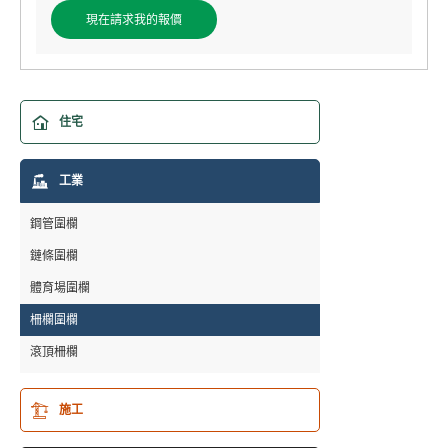
住宅
3D圍欄
工業
2D圍墻
柵欄門
鋼管圍欄
石籠墻
鏈條圍欄
體育場圍欄
柵欄圍欄
滾頂柵欄
施工
澳大利亞臨時圍欄