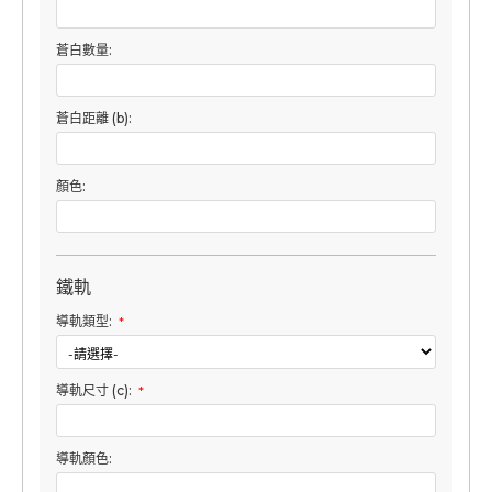
蒼白數量:
蒼白距離 (b):
顏色:
鐵軌
導軌類型:
*
導軌尺寸 (c):
*
導軌顏色: