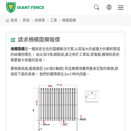
首頁
資源
詢價單
工業
柵欄圍欄
請求柵欄圍欄報價
柵欄圍欄
是一種高安全性的圍欄解決方案,以其強大的威懾力外觀和堅固
的結構而聞名。 由尖頂冷軋鋼製成,廣泛用於工業區,發電廠,機場和其他
需要最大保護的區域。
要根據高度,截面類型 (W或D輪廓) 和塗層選項獲得量身定製的報價,請
填寫下面的表格。 我們的團隊將在24小時內回復。