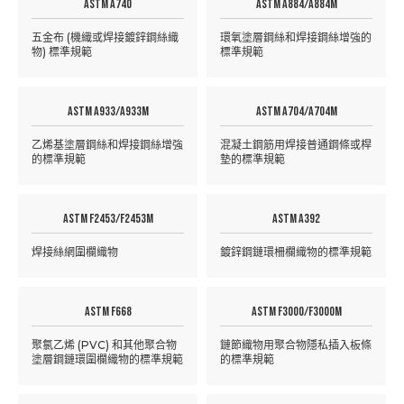
ASTM A740
ASTM A884/A884M
五金布 (機織或焊接鍍鋅鋼絲織
環氧塗層鋼絲和焊接鋼絲增強的
物) 標準規範
標準規範
ASTM A933/A933M
ASTM A704/A704M
乙烯基塗層鋼絲和焊接鋼絲增強
混凝土鋼筋用焊接普通鋼條或桿
的標準規範
墊的標準規範
ASTM F2453/F2453M
ASTM A392
焊接絲網圍欄織物
鍍鋅鋼鏈環柵欄織物的標準規範
ASTM F668
ASTM F3000/F3000M
聚氯乙烯 (PVC) 和其他聚合物
鏈節織物用聚合物隱私插入板條
塗層鋼鏈環圍欄織物的標準規範
的標準規範