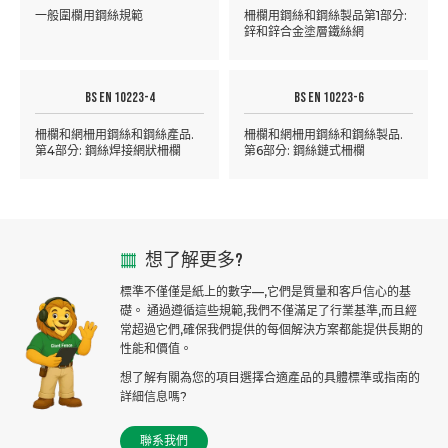
一般圍欄用鋼絲規範
柵欄用鋼絲和鋼絲製品第1部分:
鋅和鋅合金塗層鐵絲網
BS EN 10223-4
BS EN 10223-6
柵欄和網柵用鋼絲和鋼絲產品.
柵欄和網柵用鋼絲和鋼絲製品.
第4部分: 鋼絲焊接網狀柵欄
第6部分: 鋼絲鏈式柵欄
想了解更多?
標準不僅僅是紙上的數字—,它們是質量和客戶信心的基
礎。 通過遵循這些規範,我們不僅滿足了行業基準,而且經
常超過它們,確保我們提供的每個解決方案都能提供長期的
性能和價值。
想了解有關為您的項目選擇合適產品的具體標準或指南的
詳細信息嗎?
聯系我們