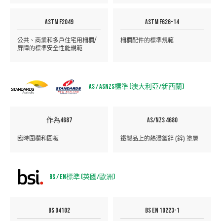
ASTM F2049
ASTM F626-14
公共、商業和多戶住宅用柵欄/
柵欄配件的標準規範
屏障的標準安全性能規範
AS / ASNZS標準 (澳大利亞/新西蘭)
作為4687
AS/NZS 4680
臨時圍欄和圍板
鐵製品上的熱浸鍍鋅 (鋅) 塗層
BS / EN標準 (英國/歐洲)
BS 04102
BS EN 10223-1