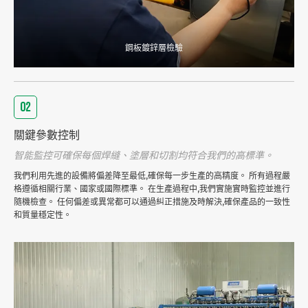
鋼板鍍鋅層檢驗
02
關鍵參數控制
智能監控可確保每個焊縫、塗層和切割均符合我們的高標準。
我們利用先進的設備將偏差降至最低,確保每一步生產的高精度。 所有過程嚴
格遵循相關行業、國家或國際標準。 在生產過程中,我們實施實時監控並進行
隨機檢查。 任何偏差或異常都可以通過糾正措施及時解決,確保產品的一致性
和質量穩定性。