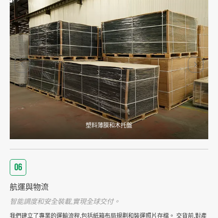
塑料薄膜和木托盤
06
航運與物流
智能調度和安全裝載,實現全球交付。
我們建立了專業的運輸流程,包括紙箱布局規劃和裝運照片存檔。 交貨前,對產