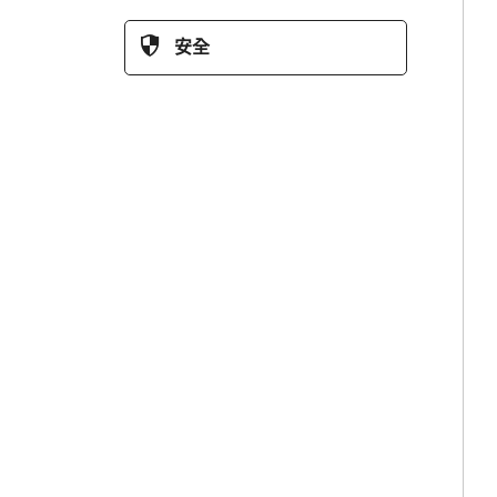
安全
358 安全圍欄
機場圍欄
防禦性壁壘
車間安全圍欄
機器防護圍欄
電氣圍欄
倒鉤和剃刀安全配件