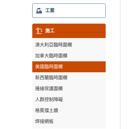
3D圍欄
工業
2D圍墻
鋼管圍欄
柵欄門
施工
鏈條圍欄
石籠墻
澳大利亞臨時圍欄
體育場圍欄
加拿大臨時圍欄
柵欄圍欄
美國臨時圍欄
滾頂柵欄
新西蘭臨時圍欄
邊緣保護圍欄
人群控制障礙
格賓擋土牆
焊接網板