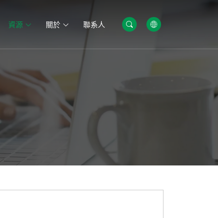
資源
關於
聯系人
石籠墻