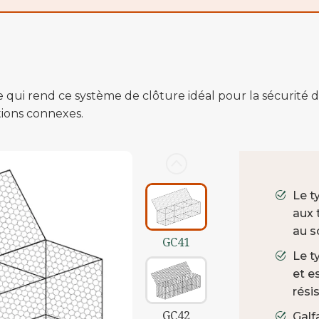
 rend ce système de clôture idéal pour la sécurité du si
tions connexes.
Le t
aux 
au so
GC41
Le t
et e
rési
GC42
Galf