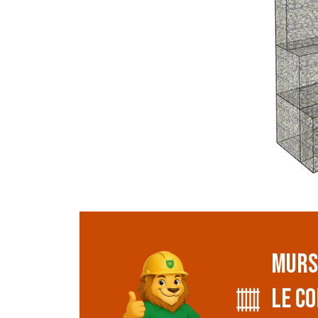
MURS
LE CO