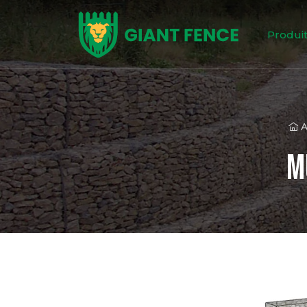
Produi
A
M