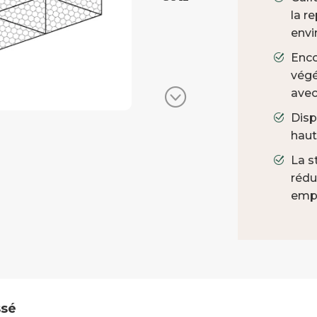
la r
envi
Enco
végé
Gabion soudé par GC42
avec
Disp
haut
La s
rédu
empê
ssé