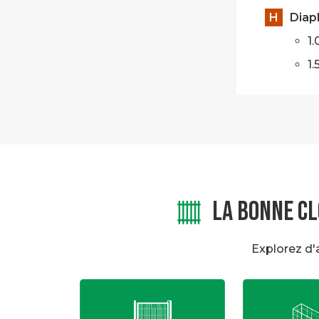
H
Diap
1
1
LA BONNE CL
Explorez d'