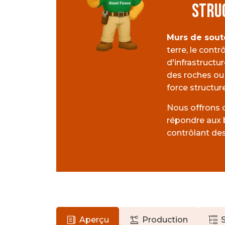
STRU
Murs de sou
terre, le contr
d'infrastructu
des roches ou 
force structure
Nous offrons 
répondre aux b
contrôlant des
Aperçu
Production
S