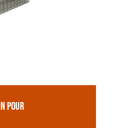
Panneaux de
t de
treillis soudés
ON POUR