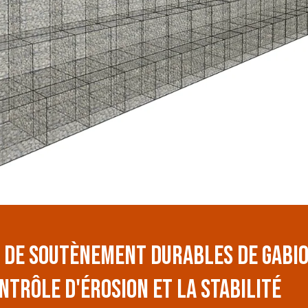
Barrière de
Barrières de
Mur de
protection de
contrôle des
soutènemen
bord
foules
gabion
 DE SOUTÈNEMENT DURABLES DE GABI
NTRÔLE D'ÉROSION ET LA STABILITÉ