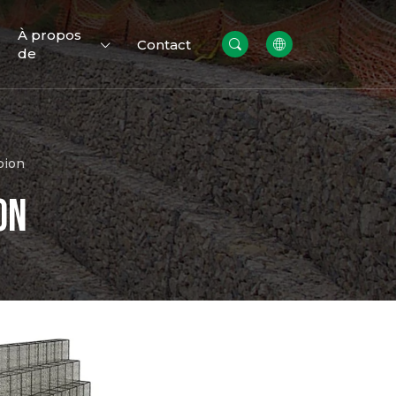
À propos
Contact
de
bion
on
s
Clôtures
res
temporaires
ue
Nouvelle-Zélande