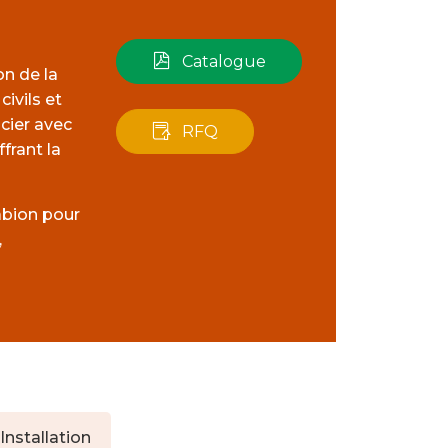
Catalogue
n de la
civils et
acier avec
RFQ
frant la
abion pour
,
Installation