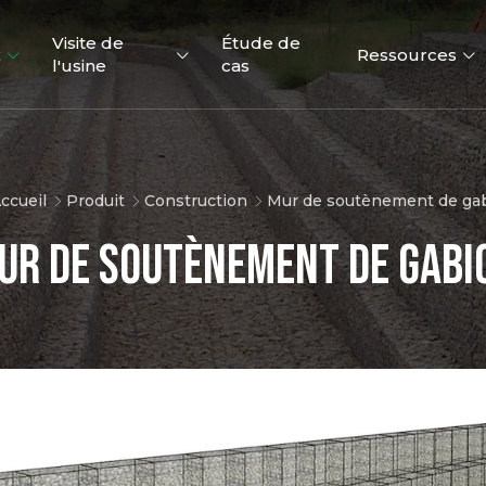
Visite de
Étude de
t
Ressources
l'usine
cas
ccueil
Produit
Construction
Mur de soutènement de ga
ur de soutènement de gabi
Clôtures
Canada Clôtures
Clôture
temporaires
Temporaires
temporai
Australie
Amériq