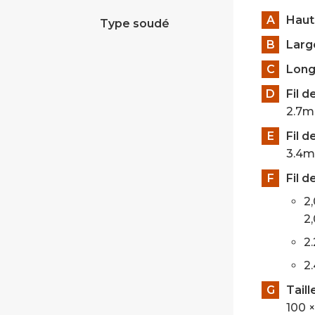
A
Haut
Type soudé
B
Larg
C
Long
D
Fil d
2.7m
E
Fil d
3.4m
F
Fil d
2,
2
2
2
G
Taill
100 