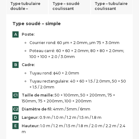
Type tubulaire
Type – soudé
Type – tubulaire
double –
coulissant
coulissant
Type soudé – simple
A
Poste:
Courrier rond: 60 μm × 2.0mm, μm 75 × 3.0mm
Poteau carré: 60 × 60 × 2.0mm; 80 × 80 × 2.0mm;
100 × 100 × 2.0 / 3.0mm
B
Cadre:
Tuyau rond: ɸ40 × 2.0mm
Tuyau rectangulaire: 40 × 60 × 1.5 / 2.0mm, 50 × 50
× 1.5 / 2.0mm
C1
Taille de maille:
50 × 100mm, 50 × 200mm, 75 ×
150mm, 75 × 200mm, 100 × 200mm
C2
Diamètre de fil:
4mm / 5mm / 6mm
D
Largeur:
0.9 m / 1.0 m / 1.2 m / 1.5 m / 1.8 m
E
Hauteur:
1.0 m / 1.2 m / 1.5 m / 1.8 m / 2.0 m / 2.2 m / 2.4
m