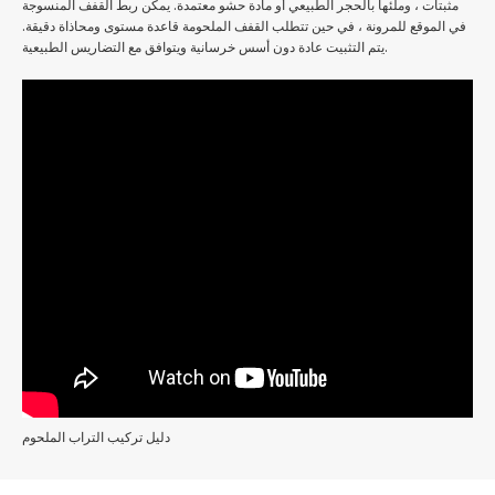
مثبتات ، وملئها بالحجر الطبيعي أو مادة حشو معتمدة. يمكن ربط القفف المنسوجة
في الموقع للمرونة ، في حين تتطلب القفف الملحومة قاعدة مستوى ومحاذاة دقيقة.
يتم التثبيت عادة دون أسس خرسانية ويتوافق مع التضاريس الطبيعية.
دليل تركيب التراب الملحوم