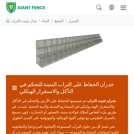
المنزل
المنتج
البناء
جدار تثبيت التراب
جدران الحفاظ على التراب المتينة للتحكم في
التآكل والاستقرار الهيكلي
جدران تثبيت التراب
تم تصميمها للحفاظ على الأرض والتحكم في التآكل
والاستقرار الهيدروليكي في المشاريع المدنية والبنية التحتية. شيدت عن
طريق ملء أقفاص أسلاك فولاذية متينة بالصخور أو الحجارة ، فهي تسمح
بالصرف الطبيعي مع توفير القوة الهيكلية والموثوقية على المدى الطويل.
نحن نقدم كل من حلول التراب المنسوجة (الملتوية المزدوجة) والملحومة
لتلبية احتياجات المشاريع المتنوعة — سواء كنت تقوم بتعزيز المنحدرات أو