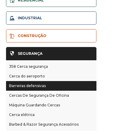
RESIDENCIAL
Cerca 3D
INDUSTRIAL
Cerca 2D
Cercas tubulares aço
Portões vedação
CONSTRUÇÃO
Cerca Link Chain
Paredes Gabião
Austrália Cerca temporária
Cercas estádio
SEGURANÇA
Cerca temporária do Canadá
Cercas Palisade
Cerca temporária América
358 Cerca segurança
Cercas Roll Top
Nova Zelândia Cerca Temporária
Cerca do aeroporto
Borda proteção cercas
Barreiras defensivas
Barreiras Controle Multidão
Cercas De Segurança De Oficina
Gabião Retenção Paredes
Máquina Guardando Cercas
Painéis malha soldada
Cerca elétrica
Barbed & Razor Segurança Acessórios