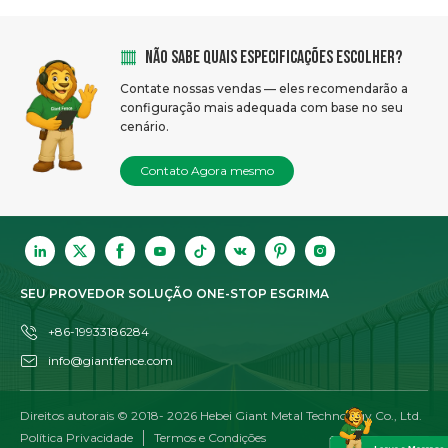
NÃO SABE QUAIS ESPECIFICAÇÕES ESCOLHER?
Contate nossas vendas — eles recomendarão a
configuração mais adequada com base no seu
cenário.
Contato Agora mesmo
SEU PROVEDOR SOLUÇÃO ONE-STOP ESGRIMA
+86-19933186284
info@giantfence.com
Direitos autorais © 2018-
2026
Hebei Giant Metal Technology Co., Ltd.
Política Privacidade
Termos e Condições