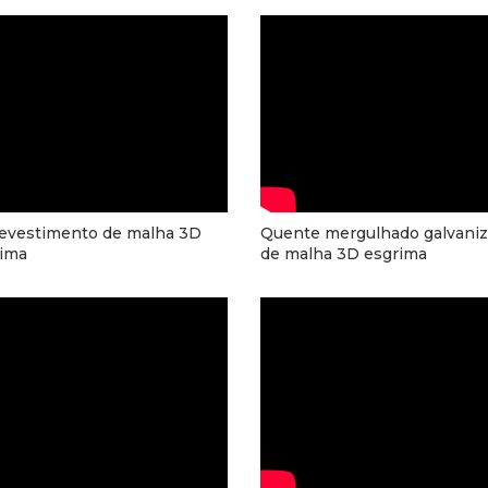
evestimento de malha 3D
Quente mergulhado galvani
ima
de malha 3D esgrima