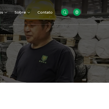
os
Sobre
Contato
dação
Paredes Gabião