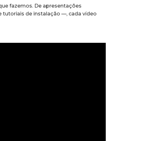
 que fazemos. De apresentações
 tutoriais de instalação —, cada vídeo