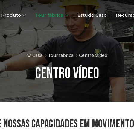
Produto
Tour fábrica
Estudo Caso
Recurs
Casa
Tour fábrica
Centro Vídeo
Centro Vídeo
Cerca 3D
Cercas 2D
Portões ve
E NOSSAS CAPACIDADES EM MOVIMENTO