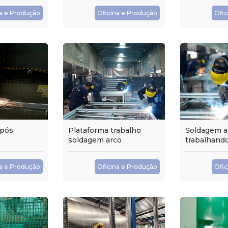
na e Produção
Oficina e Produção
Ofic
 pós
Plataforma trabalho
Soldagem a
soldagem arco
trabalhand
na e Produção
Oficina e Produção
Ofic