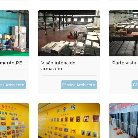
imento PE
Visão inteira do
Parte vist
armazém
ica Ambiente
Fábrica Ambiente
Fá