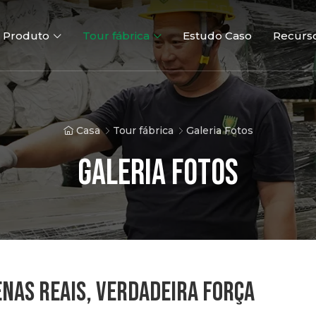
Produto
Tour fábrica
Estudo Caso
Recurs
Casa
Tour fábrica
Galeria Fotos
Galeria Fotos
Cerca 3D
Cercas 2D
Portões ve
ENAS REAIS, VERDADEIRA FORÇA