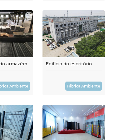
a do armazém
Edifício do escritório
brica Ambiente
Fábrica Ambiente