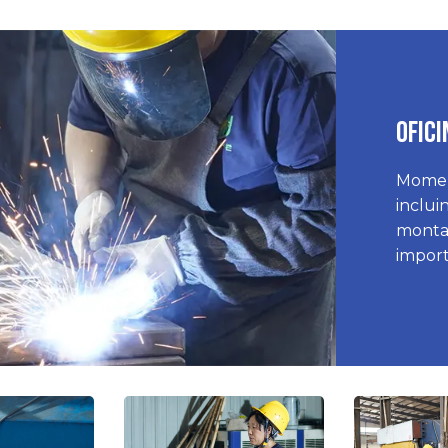
Ofic
Momen
inclui
monta
import