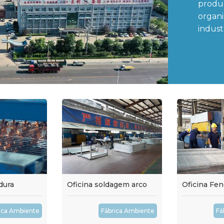
produç
organi
industr
dura
Oficina soldagem arco
Oficina Fe
ica Ambiente
Fábrica Ambiente
Fá