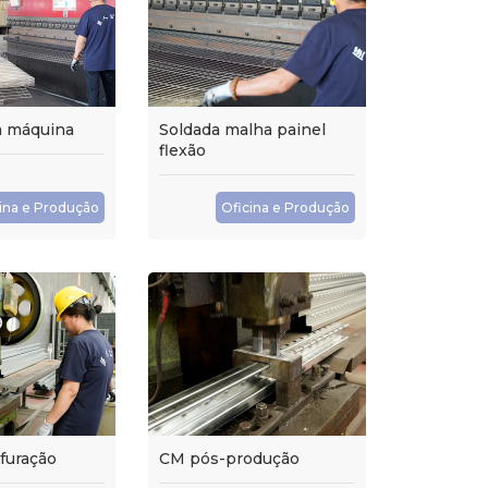
a máquina
Soldada malha painel
flexão
ina e Produção
Oficina e Produção
furação
CM pós-produção