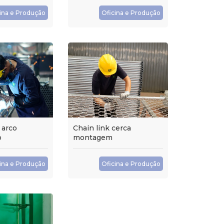
ina e Produção
Oficina e Produção
 arco
Chain link cerca
o
montagem
ina e Produção
Oficina e Produção