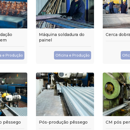
edação
Máquina soldadura do
Cerca dobr
gem
painel
na e Produção
Oficina e Produção
Ofic
o pêssego
Pós-produção pêssego
CM pós per