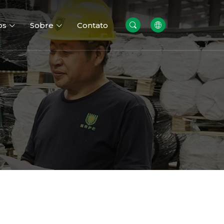
os
Sobre
Contato
dação
Paredes Gabião