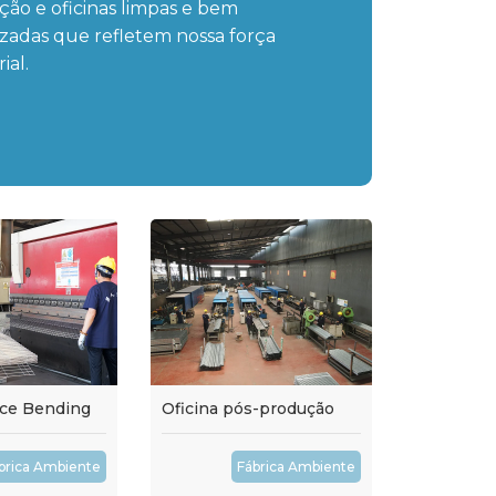
ão e oficinas limpas e bem
zadas que refletem nossa força
ial.
nce Bending
Oficina pós-produção
brica Ambiente
Fábrica Ambiente