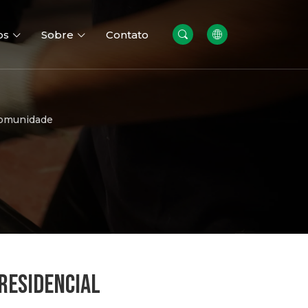
os
Sobre
Contato
Comunidade
dação
Paredes Gabião
RESIDENCIAL