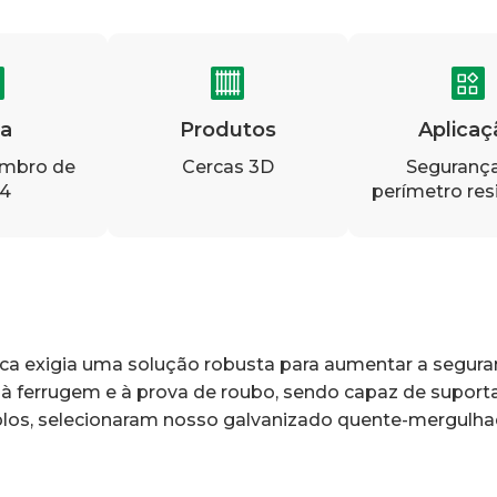
a
Produtos
Aplicaç
embro de
Cercas 3D
Seguranç
4
perímetro res
a exigia uma solução robusta para aumentar a seguran
 à ferrugem e à prova de roubo, sendo capaz de suporta
plos, selecionaram nosso galvanizado quente-mergulh