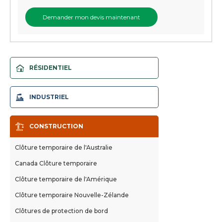
RÉSIDENTIEL
Clôture 3D
INDUSTRIEL
Clôture 2D
Clôtures tubulaires en acier
Portes de clôture
CONSTRUCTION
Clôture de maillon de chaîne
Murs de gabion
Clôtures de stade
Clôture temporaire de l'Australie
Clôtures de palissade
Canada Clôture temporaire
Clôtures de rouleau supérieur
Clôture temporaire de l'Amérique
Clôture temporaire Nouvelle-Zélande
Clôtures de protection de bord