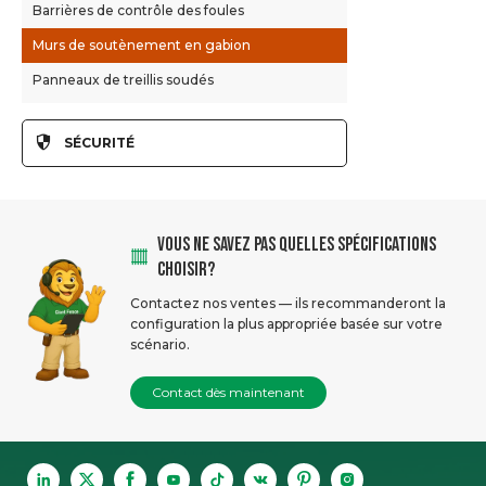
Barrières de contrôle des foules
Murs de soutènement en gabion
Panneaux de treillis soudés
SÉCURITÉ
358 Clôture de sécurité
Clôture d'aéroport
VOUS NE SAVEZ PAS QUELLES SPÉCIFICATIONS
Barrières défensives
CHOISIR?
Clôtures de sécurité d'atelier
Contactez nos ventes — ils recommanderont la
Clôtures de garde de machine
configuration la plus appropriée basée sur votre
scénario.
Clôture électrique
Accessoires de sécurité pour rasoirs et
Contact dès maintenant
barbelés