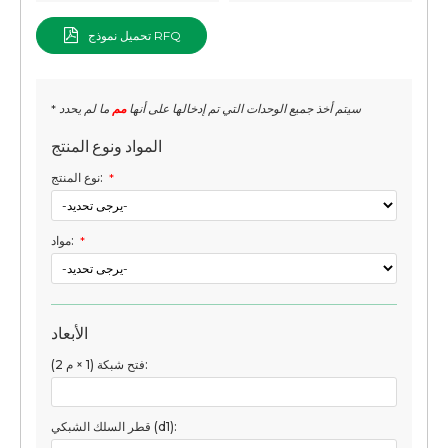
تحميل نموذج RFQ
* سيتم أخذ جميع الوحدات التي تم إدخالها على أنها
مم
ما لم يحدد
المواد ونوع المنتج
*
نوع المنتج:
*
مواد:
الأبعاد
فتح شبكة (1 × م 2):
قطر السلك الشبكي (d1):