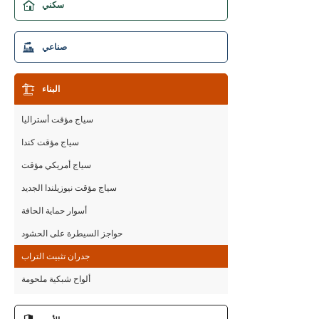
سكني
سياج ثلاثي الأبعاد
صناعي
سياج 2D
أسوار أنبوبية فولاذية
بوابات سياج
البناء
سياج ربط السلسلة
جدران التراب
أسوار ملعب
سياج مؤقت أستراليا
أسوار حواجز
سياج مؤقت كندا
الأسوار لفة أعلى
سياج أمريكي مؤقت
سياج مؤقت نيوزيلندا الجديد
أسوار حماية الحافة
حواجز السيطرة على الحشود
جدران تثبيت التراب
ألواح شبكية ملحومة