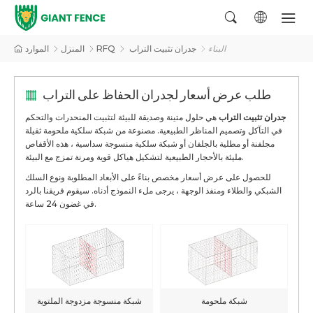
البناء
جدران تثبيت التراب
RFQ
المنزل
الموارد
طلب عرض أسعار لجدران الحفاظ على التراب
جدران تثبيت التراب
هي حلول متينة وصديقة للبيئة لتثبيت المنحدرات والتحكم
في التآكل وتصميم المناظر الطبيعية. مصنوعة من شبكة سلكية ملحومة ثقيلة
مجلفنة أو مطلية بالجلفان أو شبكة سلكية منسوجة سداسية ، هذه الأقفاص
مليئة بالأحجار الطبيعية لتشكيل هياكل قوية ومرنة تمزج مع البيئة.
للحصول على عرض أسعار مخصص بناءً على الأبعاد المطلوبة ونوع السلك
الشبكي والطلاء ومنفذ الوجهة ، يرجى ملء النموذج أدناه. سيقوم فريقنا بالرد
في غضون 24 ساعة.
شبكة ملحومة
شبكة منسوجة مزدوجة الملتوية