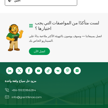
الأمن
358 سياج أمني
سياج المطار
لست متأكدًا من المواصفات التي يجب
حواجز دفاعية
اختيارها ؟
أسوار أمان للورشة
اتصل بمبيعاتنا — وسوف يوصون بالتهيئة الأكثر ملاءمة بناءً على
أسوار ماكينة حراسة
السيناريو الخاص بك.
سياج كهربائي
اتصل الآن
إكسسوارات الأمن الشائكة والشفرة
مزود حل سياج وقفة واحدة
+86-19933186284
info@giantfence.com