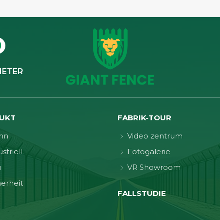
IETER
UKT
FABRIK-TOUR
hn
Video zentrum
striell
Fotogalerie
u
VR Showroom
herheit
FALLSTUDIE