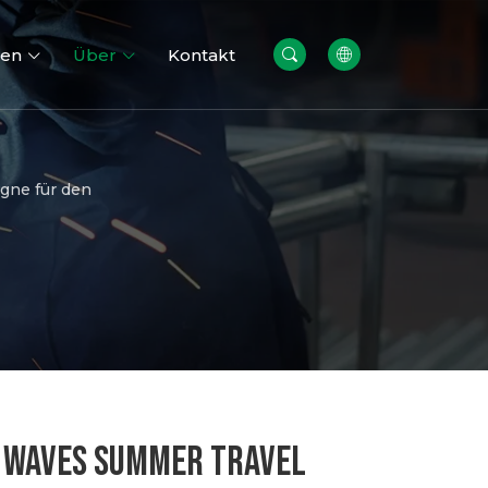
cen
Über
Kontakt
gne für den
re
Gabionen wände
G WAVES SUMMER TRAVEL