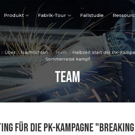
Produkt
Fabrik-Tour
Fallstudie
Ressour
Über
Nachrichten
Team
Halbzeit start der PK-Kampa
Sommerreise kampf
Team
3D Zaun
2D-Zäune
Zaun To
TING FÜR DIE PK-KAMPAGNE "BREAKIN