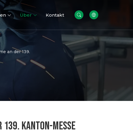
cen
Über
Kontakt
me an der 139.
re
Gabionen wände
R 139. KANTON-MESSE