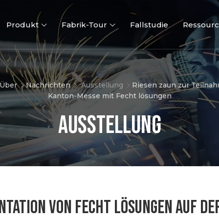
Produkt
Fabrik-Tour
Fallstudie
Ressour
Über
Nachrichten
Ausstellung
Riesen zaun zur Teilnah
Kanton-Messe mit Fecht lösungen
Ausstellung
3D Zaun
2D-Zäune
Zaun To
NTATION VON FECHT LÖSUNGEN AUF DE