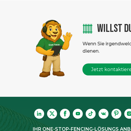
WILLST D
Wenn Sie irgendwelche
dienen.
Jetzt kontaktier
IHR ONE-STOP-FENCING-LÖSUNGS ANB