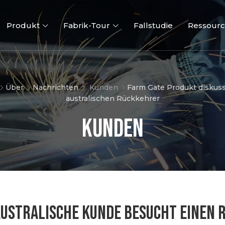
Produkt
Fabrik-Tour
Fallstudie
Ressour
Über
Nachrichten
Kunden
Farm Gate Produkt diskus
australischen Rückkehrer
Kunden
3D Zaun
2D-Zäune
Zaun To
STRALISCHE KUNDE BESUCHT EINEN RI