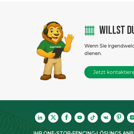
WILLST D
Wenn Sie irgendwelche
dienen.
Jetzt kontaktier
IHR ONE-STOP-FENCING-LÖSUNGS ANB