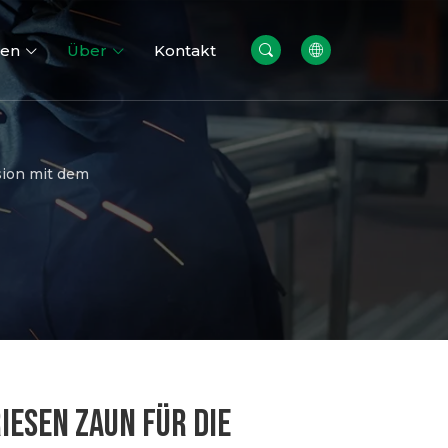
cen
Über
Kontakt
sion mit dem
re
Gabionen wände
ESEN ZAUN FÜR DIE