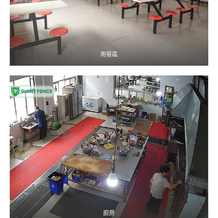
用餐區
廚房