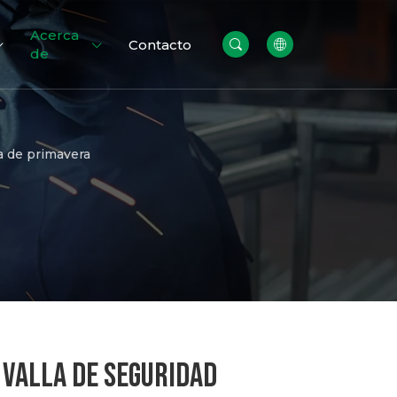
Acerca
Contacto
de
la de primavera
valla
Paredes de
Gabion
 VALLA DE SEGURIDAD