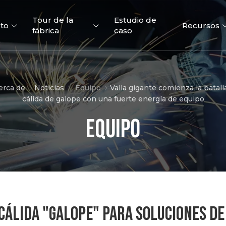
Tour de la
Estudio de
to
Recursos
fábrica
caso
erca de
Noticias
Equipo
Valla gigante comienza la batal
cálida de galope con una fuerte energía de equipo
Equipo
Valla 3D
2D vallas
Puertas de 
CÁLIDA "GALOPE" PARA SOLUCIONES DE