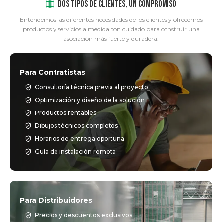
DOS TIPOS DE CLIENTES, UN COMPROMISO
Entendemos las diferentes necesidades de los clientes y ofrecemos
productos y servicios a medida con cuidado para construir una
asociación más fuerte y duradera.
Para Contratistas
Consultoría técnica previa al proyecto
Optimización y diseño de la solución
Productos rentables
Dibujos técnicos completos
Horarios de entrega oportuna
Guía de instalación remota
Para Distribuidores
Precios y descuentos exclusivos