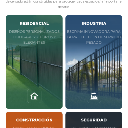
de cercado están construidas para proteger cada espacio sin importar el
desafío.
RESIDENCIAL
INDUSTRIA
DISEÑOS PERSONALIZADOS
ESGRIMA INNOVADORA PARA
O HOGARES SEGUROS Y
LA PROTECCIÓN DE SERVICIO
ELEGANTES
PESADO
CONSTRUCCIÓN
SEGURIDAD