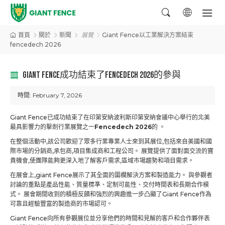
首頁
關於
新聞
展覽
Giant Fence以工業解決方案結束
fencedech 2026
GIANT FENCE成功結束了FENCEDECH 2026的參與
時間:
February 7, 2026
Giant Fence已成功結束了在印第安納波利斯印第安納會議中心舉行的北美
最具影響力的擊劍行業展覽之一
Fencedech 2026
的 。
在整個活動中,該公司歡迎了眾多行業專業人士來到其展位,包括來自美國和國
際市場的分銷商,承包商,項目集成商和工程公司。 展覽提供了面對面交流的寶
貴機會,使團隊能夠更深入地了解客戶需求,區域市場趨勢和項目需求。
在展會上,giant Fence展示了其全面的圍欄解決方案和製造能力。 與參觀者
討論的重點是產品性能、質量標準、定制可能性、交付時間表和長期合作模
式。 展會期間收到的積極反饋和強烈的興趣進一步凸顯了Giant Fence作為
可靠且經驗豐富的製造商的市場認可。
Giant Fence向所有參觀展位並分享他們的時間和見解的客戶和合作夥伴表