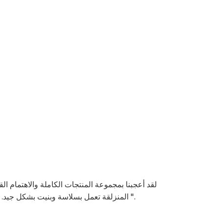
لقد أعجبنا بمجموعة المنتجات الكاملة والاهتمام ال
المنزلقة تعمل بسلاسة وبنيت بشكل جيد. كان التسليم في الوقت المحدد ، وكان التغليف آمنًا ، والخدمات اللوجستية سلسة. مورد موثوق لمشاريع سياج كبيرة ومعقدة ".