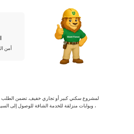
ا
أمن ال