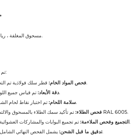
40*× 60 
مسحوق المغلفة ، ريال أخضر 6005 لمظهر موحد ومقاومة التآكل.
تم تنفيذ بروتوكولات فحص الجودة الصارمة طوال الإنتاج:
قطر سلك فولاذية تم التحقق منها (6 / 5 / 6) وأبعاد أخرى (40 × 60 × 2).
فحص المواد الخام:
تم قياس جميع اللوحات والبوابات لضمان مطابقتها للأحجام المحددة.
دقة الأبعاد:
تم اختبار نقاط لحام الشبكة ولحامات إطار البوابة من أجل القوة والاتساق.
سلامة اللحام:
تم تأكيد سمك الطلاء بالمسحوق والالتصاق (اختبار القطع المتقاطعة) وتطابق الألوان مع RAL 6005.
فحص الطلاء:
تم تجميع البوابات والمشاركات العشوائية بشكل تجريبي لضمان التوافق والتشغيل السلس.
التجميع وفحص الملاءمة:
يشمل الفحص النهائي الشامل التعبئة والتغليف ، ووضع العلامات ، ودقة الوثائق.
تدقيق ما قبل الشحن: