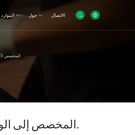
الاتصال
حول
الموارد
1525 لوحة من نظام ا
جدران التراب
بو
توريد 1525 لوحة من نظام السياج 2D المخصص إلى الولايات المتحدة.