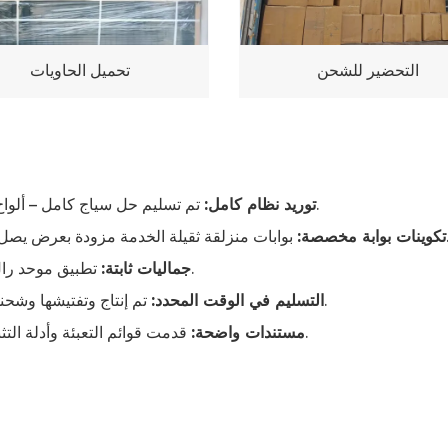
التحضير للشحن
تحميل الحاويات
تم تسليم حل سياج كامل – ألواح ، وظائف ، وأنواع بوابات متعددة – لتوافق سلس.
توريد نظام كامل:
دة بعرض يصل إلى 10 أمتار ، بالإضافة إلى بوابات مشاة قياسية.
تكوينات بوابة مخصصة:
تطبيق موحد رال 6005 مسحوق الطلاء الأخضر لمظهر متماسك.
جماليات ثابتة:
تم إنتاج وتفتيشها وشحنها 1525 لوحة و 8 مجموعات بوابات كما هو مقرر.
التسليم في الوقت المحدد:
قدمت قوائم التعبئة وأدلة التثبيت وشهادات الجودة للاستيراد والتركيب السلس.
مستندات واضحة: