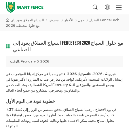
المنزل
حول
الأخبار
معرض
السياج العملاق يعود إلى FenceTech
2026 مع حلول محيطية
السياج العملاق يعود إلى FENCETECH 2026 مع حلول السياج
الصناعي
February 5, 2026
الوقت:
فبري 4 ، 2026-
فانسيتيك 2026
افتتح رسميا في مركز إنديانا للمؤتمرات في
إنديانا ، الولايات المتحدة الأمريكية. كواحد من معارض صناعة المبارزة الأكثر نفوذا في
أمريكا الشمالية ، يمتد الحدث من February 4–6 ويجمع المصنعين والموزعين
والمقاولين ومحترفي المشاريع من جميع أنحاء العالم.
خطوبة قوية في اليوم الأول
في يوم الافتتاح ، رحب السياج العملاق بتدفق مستمر من الزوار إلى كشك 437.
كانت أرضية المعرض نابضة بالحياة ، حيث أظهر العديد من الحضور اهتمامًا قويًا
بحلول سياج محيط يمكن الاعتماد عليها وعالية الجودة لسيناريوهات التطبيقات
المتنوعة.