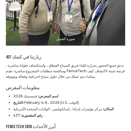
صورة العميل
زيارتنا في كشك 437
ندعو جميع الحضور بحرارة للقاء فريق السياج العملاق ، واستكشاف حلولنا مباشرة ،
ومناقشة متطلبات المشروع مباشرة. تقدم FenceTech فرصة ثمينة لاكتشاف كيف
يمكننا دعم عملك من خلال حلول سياج احترافية وفعالة وموثوقة.
معلومات المعرض
اسم المعرض:
فينسيتيك 2026
February 4–6 ، 2026 (U.S. الوقت)
التاريخ:
المكان:
مركز مؤتمرات إنديانا ، إنديانابوليس ، الولايات المتحدة الأمريكية
رقم المقصورة:
437
FenceTech 2026 أبرز الأحداث