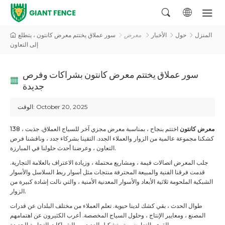
المنزل
حول
الأخبار
معرض
سور عملاق يختتم معرض كانتون ، يتطلع
إلى التعاون
سور عملاق يختتم معرض كانتون بشراكات وفرص
جديدة
October 20, 2025
الوقت:
معرض كانتون
اختتم بنجاح ، بمناسبة معرض مجزي آخر للسياج العملاق. جذبت
138 ،
كشكنا مجموعة عالمية من الزوار والعملاء الجدد. التقينا بشركاء جدد ، وناقشنا فرص
التعاون ، وعرضنا أحدث حلولنا في المبارزة.
جلب المعرض اتصالات قيمة ، ومشاريع محتملة ، وزيادة الاعتراف بالعلامة التجارية.
قدمت فرقنا الفنية والمبيعة المحترفة منتجات مثل أسوار ربط السلاسل والأسوار
الشبكية الملحومة ثلاثية الأبعاد والأسوار المعدنية الأمنية ، والتي نالت إشادة كبيرة من
الزوار.
طوال الحدث ، بقي كشك لدينا حيوية. تعلم العملاء من مختلف البلدان عن قدرات
المصنع ، ومعايير الإنتاج ، وحلول السياج المخصصة. أعرب الكثيرون عن اهتمامهم
القوي بالتعاون ، وتم تشكيل العديد من الشراكات التجارية الجديدة.